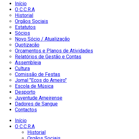
Início
O C.C.R.A
Historial
Orgãos Sociais
Estatutos
Sócios
Novo Sócio / Atualização
Quotização
Orçamentos e Planos de Atividades
Relatórios de Gestão e Contas
Assembleia
Cultura
Comissão de Festas
Jornal "Ecos do Arneiro"
Escola de Música
Desporto
Juventude Arneirense
Dadores de Sangue
Contactos
Início
O C.C.R.A
Historial
Orgãos Sociais