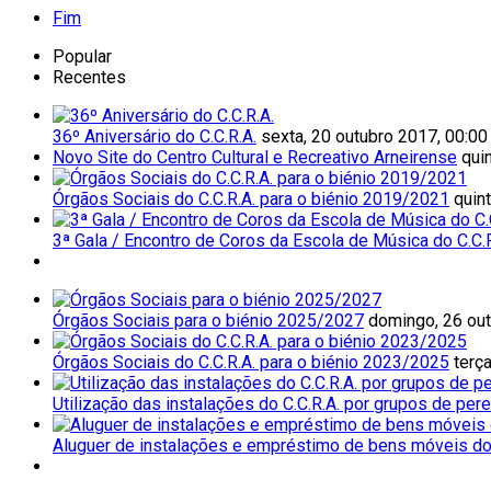
Fim
Popular
Recentes
36º Aniversário do C.C.R.A.
sexta, 20 outubro 2017, 00:00
Novo Site do Centro Cultural e Recreativo Arneirense
qui
Órgãos Sociais do C.C.R.A. para o biénio 2019/2021
quin
3ª Gala / Encontro de Coros da Escola de Música do C.C.R
Órgãos Sociais para o biénio 2025/2027
domingo, 26 out
Órgãos Sociais do C.C.R.A. para o biénio 2023/2025
terça
Utilização das instalações do C.C.R.A. por grupos de per
Aluguer de instalações e empréstimo de bens móveis do 