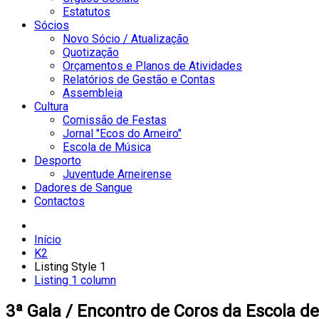
Estatutos
Sócios
Novo Sócio / Atualização
Quotização
Orçamentos e Planos de Atividades
Relatórios de Gestão e Contas
Assembleia
Cultura
Comissão de Festas
Jornal "Ecos do Arneiro"
Escola de Música
Desporto
Juventude Arneirense
Dadores de Sangue
Contactos
Início
K2
Listing Style 1
Listing 1 column
3ª Gala / Encontro de Coros da Escola de