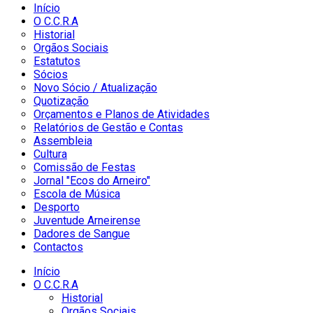
Início
O C.C.R.A
Historial
Orgãos Sociais
Estatutos
Sócios
Novo Sócio / Atualização
Quotização
Orçamentos e Planos de Atividades
Relatórios de Gestão e Contas
Assembleia
Cultura
Comissão de Festas
Jornal "Ecos do Arneiro"
Escola de Música
Desporto
Juventude Arneirense
Dadores de Sangue
Contactos
Início
O C.C.R.A
Historial
Orgãos Sociais