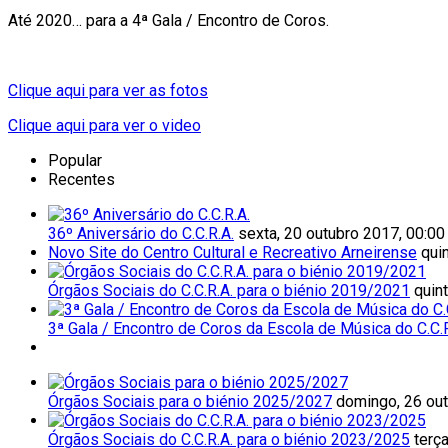
Até 2020… para a 4ª Gala / Encontro de Coros.
Clique aqui para ver as fotos
Clique aqui para ver o video
Popular
Recentes
36º Aniversário do C.C.R.A.
sexta, 20 outubro 2017, 00:00
Novo Site do Centro Cultural e Recreativo Arneirense
qui
Órgãos Sociais do C.C.R.A. para o biénio 2019/2021
quin
3ª Gala / Encontro de Coros da Escola de Música do C.C.R
Órgãos Sociais para o biénio 2025/2027
domingo, 26 out
Órgãos Sociais do C.C.R.A. para o biénio 2023/2025
terça